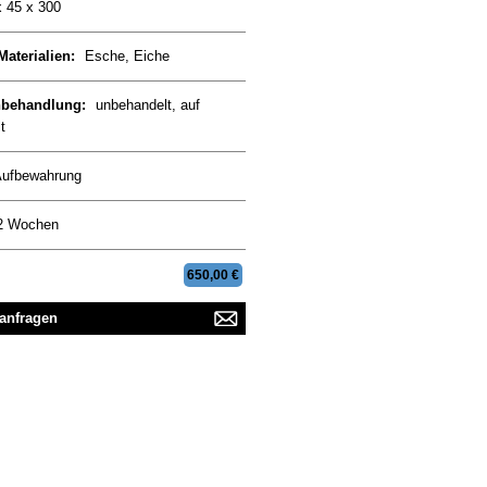
x 45 x 300
Materialien:
Esche, Eiche
nbehandlung:
unbehandelt, auf
t
ufbewahrung
2 Wochen
650,00 €
 anfragen