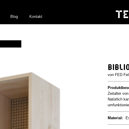
Blog
Kontakt
Bibli
FED Fel
Produktbes
Zeitalter vo
Natürlich ka
umfunktionie
Material:
E